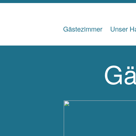
Gästezimmer
Unser H
Gä