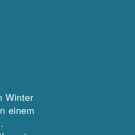
 Winter
in einem
gn.