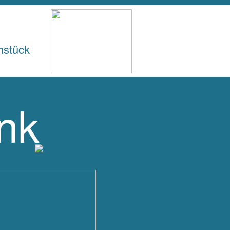
hstück
nk