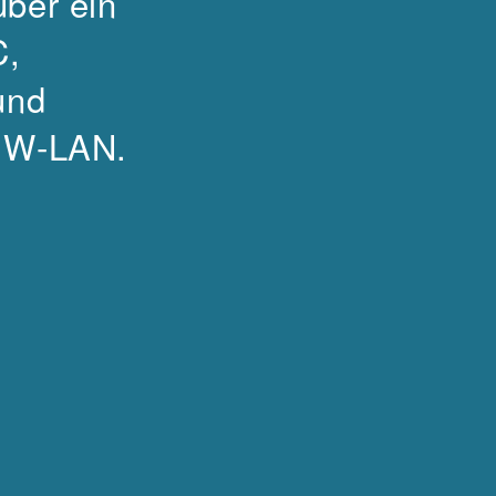
über ein
C,
und
s W-LAN.