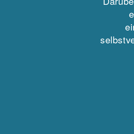
Darübe
e
ei
selbstv