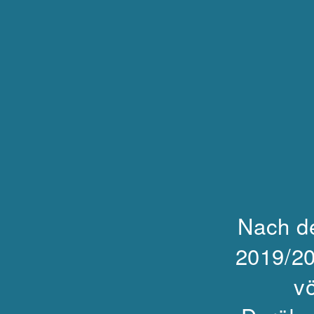
Nach d
2019/20
v